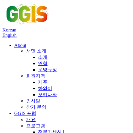
Korean
English
About
서밋 소개
소개
연혁
운영규정
회원지역
제주
하와이
오키나와
인사말
참가 문의
GGIS 포럼
개요
프로그램
전문가세션 Ⅰ